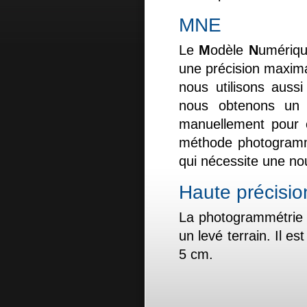
MNE
Le
M
odèle
N
umériqu
une précision maximal
nous utilisons aussi
nous obtenons un 
manuellement pour co
méthode photogrammé
qui nécessite une no
Haute précisio
La photogrammétrie 
un levé terrain. Il e
5 cm.