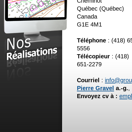
Cheminot
Québec (Québec)
Canada
G1E 4M1
Téléphone
: (418) 6
5556
Télécopieur
: (418)
651-2279
Courriel
:
info@grou
Pierre Gravel
a.-g.
,
Envoyez cv à :
empl