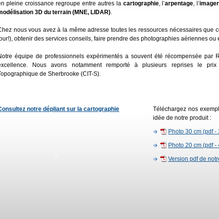
en pleine croissance regroupe entre autres la
cartographie
, l’
arpentage
, l’
imager
modélisation 3D du terrain (MNE, LIDAR)
.
Chez nous vous avez à la même adresse toutes les ressources nécessaires que ce s
jour!), obtenir des services conseils, faire prendre des photographies aériennes ou
Notre équipe de professionnels expérimentés a souvent été récompensée par 
excellence. Nous avons notamment remporté à plusieurs reprises le prix 
Topographique de Sherbrooke (CIT-S).
Consultez notre dépliant sur la cartographie
Téléchargez nos exempl
idée de notre produit :
Photo 30 cm (pdf -
Photo 20 cm (pdf -
Version pdf de notr