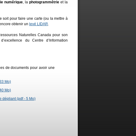
ie numérique
, la
photogrammétrie
et la
oit pour faire une carte (ou la mettre à
 encore obtenir un
levé LIDAR
.
Ressources Naturelles Canada pour son
d’excellence du Centre d’Information
es de documents pour avoir une
 33 Mo)
 40 Mo)
e dépliant (pdf - 5 Mo)