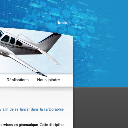
English
Réalisations
Nous joindre
 afin de se lancer dans la cartographie
services en géomatique
. Cette discipline