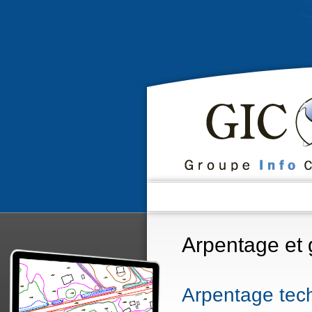
Arpentage et
Arpentage tec